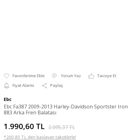
Yorum Yaz
Tavsiye Et
Fiyat Alarmı
Paylaş
Ebc
Ebc Fa387 2009-2013 Harley-Davidson Sportster Iron
883 Arka Fren Balatası
1.990,60 TL
2.095,37 TL
*200,85 TL den başlayan taksitlerle!