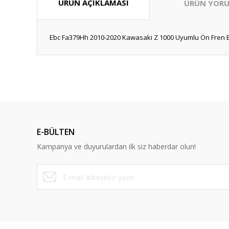
ÜRÜN AÇIKLAMASI
ÜRÜN YORU
Ebc Fa379Hh 2010-2020 Kawasaki Z 1000 Uyumlu Ön Fren Bal
Bu ürünün fiyat bilgisi, resim, ürün açıklamalarında ve diğ
Görüş ve önerileriniz için teşekkür ederiz.
Ürün resmi kalitesiz, bozuk veya görüntülenemiyor.
Ürün açıklamasında eksik bilgiler bulunuyor.
E-BÜLTEN
Ürün bilgilerinde hatalar bulunuyor.
Kampanya ve duyurulardan ilk siz haberdar olun!
Ürün fiyatı diğer sitelerden daha pahalı.
Bu ürüne benzer farklı alternatifler olmalı.