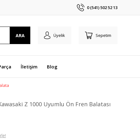
0 (541) 502 52 13
ARA
Üyelik
Sepetim
Parça
İletişim
Blog
alata
Kawasaki Z 1000 Uyumlu Ön Fren Balatası
le!