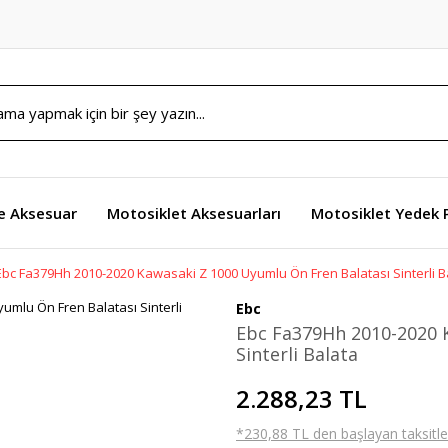
e Aksesuar
Motosiklet Aksesuarları
Motosiklet Yedek 
Ebc Fa379Hh 2010-2020 Kawasaki Z 1000 Uyumlu Ön Fren Balatası Sinterli B
Ebc
Ebc Fa379Hh 2010-2020 
Sinterli Balata
2.288,23 TL
*230,88 TL den başlayan taksitler