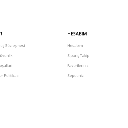
Gönder
R
HESABIM
tış Sözleşmesi
Hesabım
Güvenlik
Sipariş Takip
oşullari
Favorileriniz
er Politikası
Sepetiniz