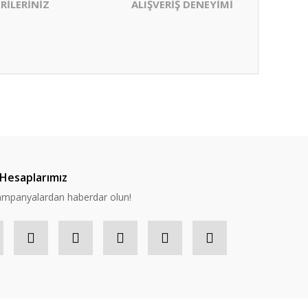
RİLERİNİZ
ALIŞVERİŞ DENEYİMİ
ıza iletebilirsiniz.
Hesaplarımız
 kampanyalardan haberdar olun!