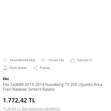
Yorum Yaz
Tavsiye Et
Fiyat Alarmı
Paylaş
Ebc
Ebc Fa368R 2013-2014 Husaberg TE 250 Uyumlu Arka
Fren Balatası Sinterli Balata
1.772,42 TL
*178,84 TL den başlayan taksitlerle!