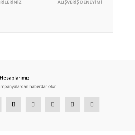
RİLERİNİZ
ALIŞVERİŞ DENEYİMİ
ıza iletebilirsiniz.
Hesaplarımız
 kampanyalardan haberdar olun!