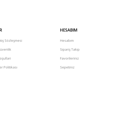
Gönder
R
HESABIM
tış Sözleşmesi
Hesabım
Güvenlik
Sipariş Takip
oşullari
Favorileriniz
er Politikası
Sepetiniz