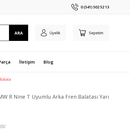
0 (541) 502 52 13
ARA
Üyelik
Sepetim
Parça
İletişim
Blog
 Balata
W R Nine T Uyumlu Arka Fren Balatası Yarı
le!