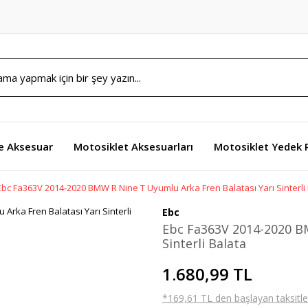
e Aksesuar
Motosiklet Aksesuarları
Motosiklet Yedek 
Ebc Fa363V 2014-2020 BMW R Nine T Uyumlu Arka Fren Balatası Yarı Sinterli
Ebc
Ebc Fa363V 2014-2020 BM
Sinterli Balata
1.680,99 TL
*169,61 TL den başlayan taksitler