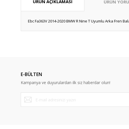
ÜRÜN AÇIKLAMASI
ÜRÜN YORU
Ebc Fa363V 2014-2020 BMW R Nine T Uyumlu Arka Fren Balata
Bu ürünün fiyat bilgisi, resim, ürün açıklamalarında ve diğ
Görüş ve önerileriniz için teşekkür ederiz.
Ürün resmi kalitesiz, bozuk veya görüntülenemiyor.
Ürün açıklamasında eksik bilgiler bulunuyor.
E-BÜLTEN
Ürün bilgilerinde hatalar bulunuyor.
Kampanya ve duyurulardan ilk siz haberdar olun!
Ürün fiyatı diğer sitelerden daha pahalı.
Bu ürüne benzer farklı alternatifler olmalı.