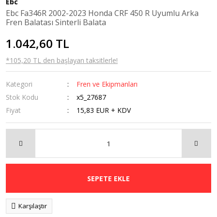
Ebc
Kaldırma
Ebc Fa346R 2002-2023 Honda CRF 450 R Uyumlu Arka
Sehpaları
Fren Balatası Sinterli Balata
Navigasyon
1.042,60 TL
Tutucular
*105,20 TL den başlayan taksitlerle!
Ön Cam
Kategori
Fren ve Ekipmanları
Orta Sehpa
Stok Kodu
x5_27687
Radyatör Koruma
Fiyat
15,83 EUR + KDV
Rüzgarlık
Sis Farı
Tankpad &
Stickerlar
SEPETE EKLE
Karşılaştır