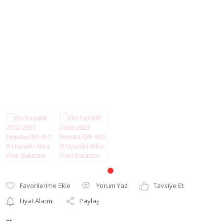
Modifiye Ürünler
Elcik ve Elcik
Koruma
Şanzıman
Far ve Sinyal
Tel
Koruma
Yağ Keçesi
Gaz Sabitleyici
Zincir
Gidon Yükseltme
Grenaj
Karter Koruma
Koltuk Süngeri
Motor Koruma
Yorum Yaz
Tavsiye Et
Motosiklet Halısı
Fiyat Alarmı
Paylaş
Motosiklet