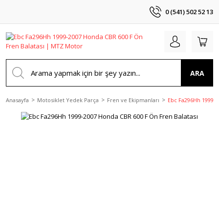
0 (541) 502 52 13
ARA
Anasayfa
Motosiklet Yedek Parça
Fren ve Ekipmanları
Ebc Fa296Hh 1999-2