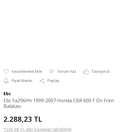
Yorum Yaz
Tavsiye Et
Fiyat Alarmı
Paylaş
Ebc
Ebc Fa296Hh 1999-2007 Honda CBR 600 F Ön Fren
Balatası
2.288,23 TL
*230,88 TL den başlayan taksitlerle!