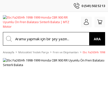
0 (541) 502 52 13
ARA
Anasayfa
Motosiklet Yedek Parça
Fren ve Ekipmanları
Ebc Fa265Hh 1998-1