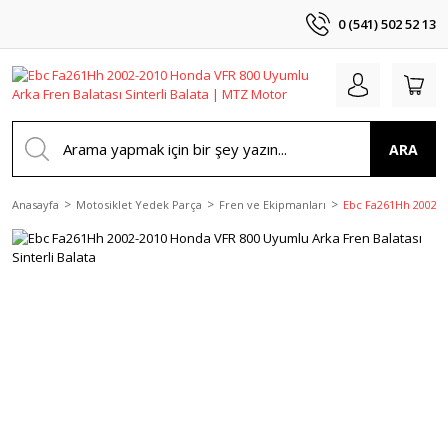
0 (541) 502 52 13
ARA
Anasayfa
Motosiklet Yedek Parça
Fren ve Ekipmanları
Ebc Fa261Hh 2002-20