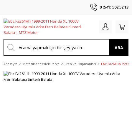
0 (541) 502 52 13
ARA
Anasayfa
Motosiklet Yedek Parça
Fren ve Ekipmanları
Ebc Fa261Hh 1999-2