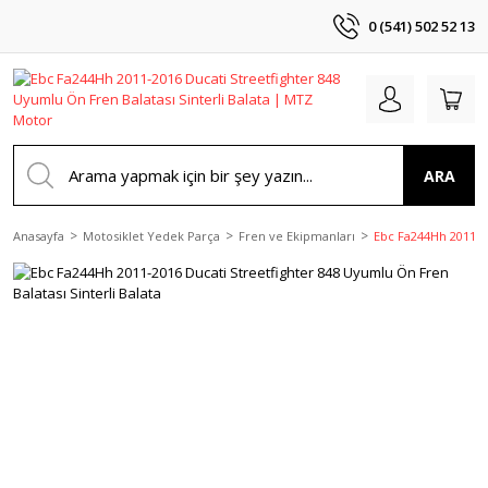
0 (541) 502 52 13
ARA
Anasayfa
Motosiklet Yedek Parça
Fren ve Ekipmanları
Ebc Fa244Hh 2011-20