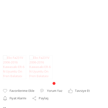
Modifiye Ürünler
Elcik ve Elcik
Koruma
Şanzıman
Far ve Sinyal
Tel
Koruma
Yağ Keçesi
Gaz Sabitleyici
Zincir
Gidon Yükseltme
Grenaj
Karter Koruma
Koltuk Süngeri
Motor Koruma
Yorum Yaz
Tavsiye Et
Motosiklet Halısı
Fiyat Alarmı
Paylaş
Motosiklet