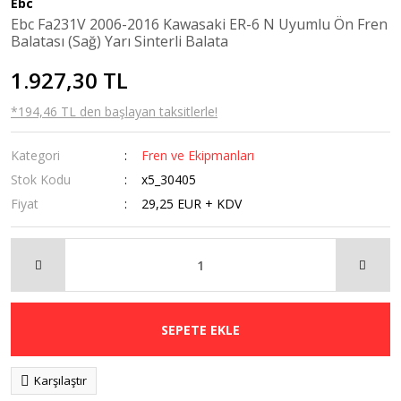
Ebc
Kaldırma
Ebc Fa231V 2006-2016 Kawasaki ER-6 N Uyumlu Ön Fren
Sehpaları
Balatası (Sağ) Yarı Sinterli Balata
Navigasyon
1.927,30 TL
Tutucular
*194,46 TL den başlayan taksitlerle!
Ön Cam
Kategori
Fren ve Ekipmanları
Orta Sehpa
Stok Kodu
x5_30405
Radyatör Koruma
Fiyat
29,25 EUR + KDV
Rüzgarlık
Sis Farı
Tankpad &
Stickerlar
SEPETE EKLE
Karşılaştır