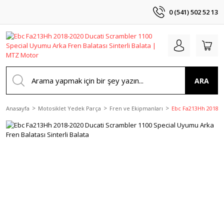
0 (541) 502 52 13
ARA
Anasayfa
Motosiklet Yedek Parça
Fren ve Ekipmanları
Ebc Fa213Hh 2018-20