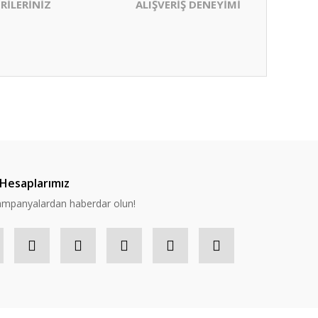
RİLERİNİZ
ALIŞVERİŞ DENEYİMİ
ıza iletebilirsiniz.
Hesaplarımız
 kampanyalardan haberdar olun!