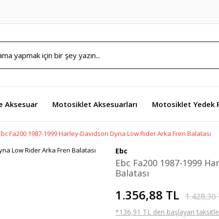
e Aksesuar
Motosiklet Aksesuarları
Motosiklet Yedek 
Ebc Fa200 1987-1999 Harley-Davidson Dyna Low Rider Arka Fren Balatası
Ebc
Ebc Fa200 1987-1999 Har
Balatası
1.356,88 TL
1.428,30
*136,91 TL den başlayan taksitler