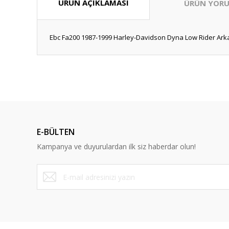
ÜRÜN AÇIKLAMASI
ÜRÜN YORU
Ebc Fa200 1987-1999 Harley-Davidson Dyna Low Rider Arka
Bu ürünün fiyat bilgisi, resim, ürün açıklamalarında ve diğ
Görüş ve önerileriniz için teşekkür ederiz.
Ürün resmi kalitesiz, bozuk veya görüntülenemiyor.
Ürün açıklamasında eksik bilgiler bulunuyor.
E-BÜLTEN
Ürün bilgilerinde hatalar bulunuyor.
Kampanya ve duyurulardan ilk siz haberdar olun!
Ürün fiyatı diğer sitelerden daha pahalı.
Bu ürüne benzer farklı alternatifler olmalı.