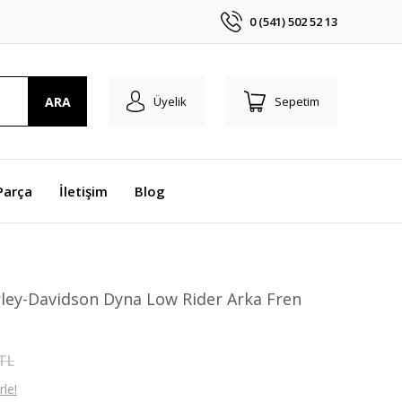
0 (541) 502 52 13
ARA
Üyelik
Sepetim
Parça
İletişim
Blog
ley-Davidson Dyna Low Rider Arka Fren
 TL
le!