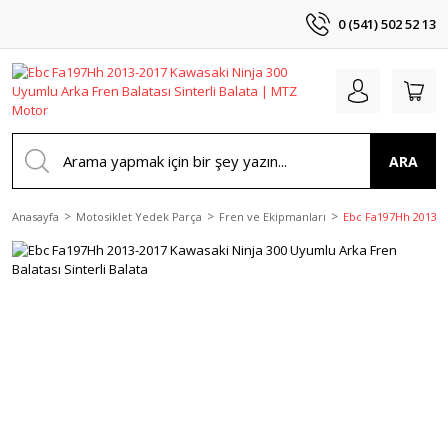
0 (541) 502 52 13
ARA
Anasayfa
Motosiklet Yedek Parça
Fren ve Ekipmanları
Ebc Fa197Hh 2013-20