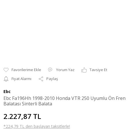
Yorum Yaz
Tavsiye Et
Fiyat Alarmı
Paylaş
Ebc
Ebc Fa196Hh 1998-2010 Honda VTR 250 Uyumlu Ön Fren
Balatası Sinterli Balata
2.227,87 TL
*224,79 TL den başlayan taksitlerle!