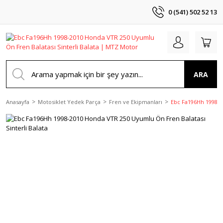
0 (541) 502 52 13
ARA
Anasayfa
Motosiklet Yedek Parça
Fren ve Ekipmanları
Ebc Fa196Hh 1998-2