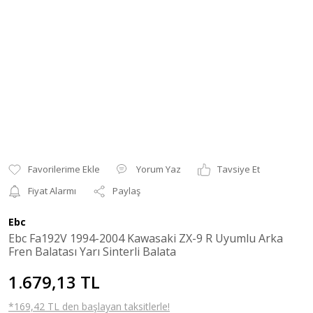
Yorum Yaz
Tavsiye Et
Fiyat Alarmı
Paylaş
Ebc
Ebc Fa192V 1994-2004 Kawasaki ZX-9 R Uyumlu Arka
Fren Balatası Yarı Sinterli Balata
1.679,13 TL
*169,42 TL den başlayan taksitlerle!