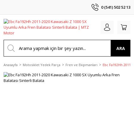
0 (541) 502 52 13
ARA
Anasayfa
Motosiklet Yedek Parça
Fren ve Ekipmanları
Ebc Fa192Hh 2011-20