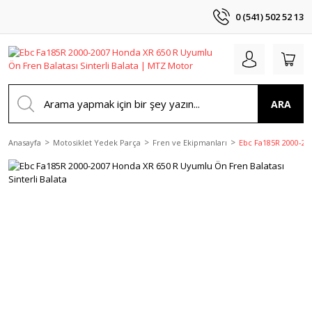
0 (541) 502 52 13
ARA
Anasayfa
Motosiklet Yedek Parça
Fren ve Ekipmanları
Ebc Fa185R 2000-200