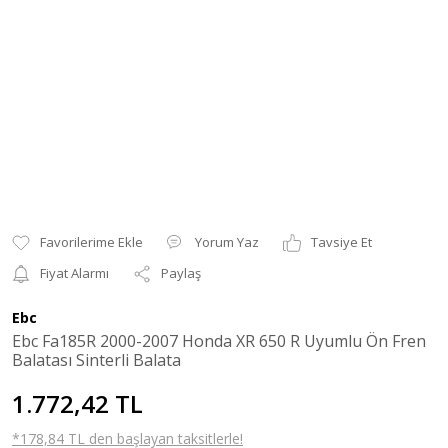
Yorum Yaz
Tavsiye Et
Fiyat Alarmı
Paylaş
Ebc
Ebc Fa185R 2000-2007 Honda XR 650 R Uyumlu Ön Fren
Balatası Sinterli Balata
1.772,42 TL
*178,84 TL den başlayan taksitlerle!