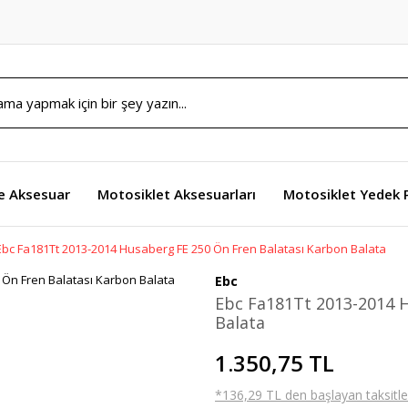
e Aksesuar
Motosiklet Aksesuarları
Motosiklet Yedek 
Ebc Fa181Tt 2013-2014 Husaberg FE 250 Ön Fren Balatası Karbon Balata
Ebc
Ebc Fa181Tt 2013-2014 H
Balata
1.350,75 TL
*136,29 TL den başlayan taksitler