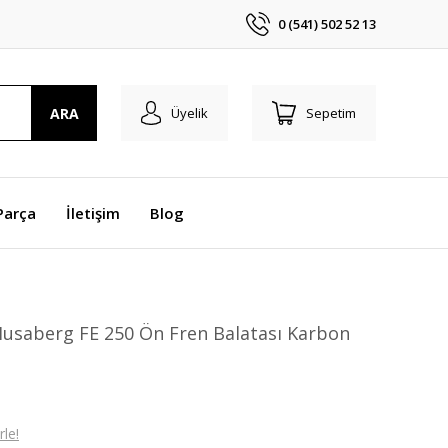
0 (541) 502 52 13
ARA
Üyelik
Sepetim
Parça
İletişim
Blog
usaberg FE 250 Ön Fren Balatası Karbon
le!