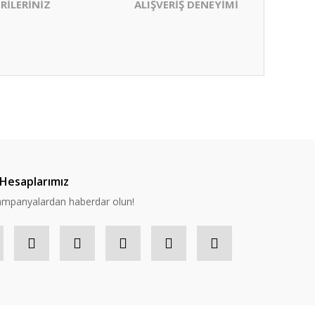
RİLERİNİZ
ALIŞVERİŞ DENEYİMİ
ıza iletebilirsiniz.
Hesaplarımız
 kampanyalardan haberdar olun!