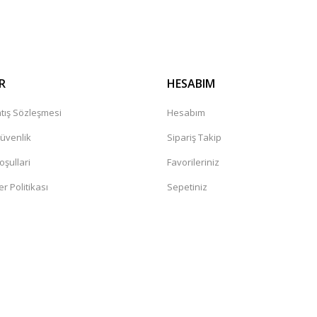
Gönder
R
HESABIM
tış Sözleşmesi
Hesabım
Güvenlik
Sipariş Takip
oşullari
Favorileriniz
er Politikası
Sepetiniz