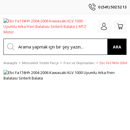
0 (541) 502 52 13
ARA
Anasayfa
Motosiklet Yedek Parça
Fren ve Ekipmanları
Ebc Fa174Hh 2004-20