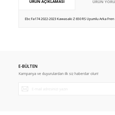
ÜRÜN AÇIKLAMASI
ÜRÜN YORU
Ebc Fa174 2022-2023 Kawasaki Z 650 RS Uyumlu Arka Fren 
Bu ürünün fiyat bilgisi, resim, ürün açıklamalarında ve diğ
Görüş ve önerileriniz için teşekkür ederiz.
Ürün resmi kalitesiz, bozuk veya görüntülenemiyor.
Ürün açıklamasında eksik bilgiler bulunuyor.
E-BÜLTEN
Ürün bilgilerinde hatalar bulunuyor.
Kampanya ve duyurulardan ilk siz haberdar olun!
Ürün fiyatı diğer sitelerden daha pahalı.
Bu ürüne benzer farklı alternatifler olmalı.