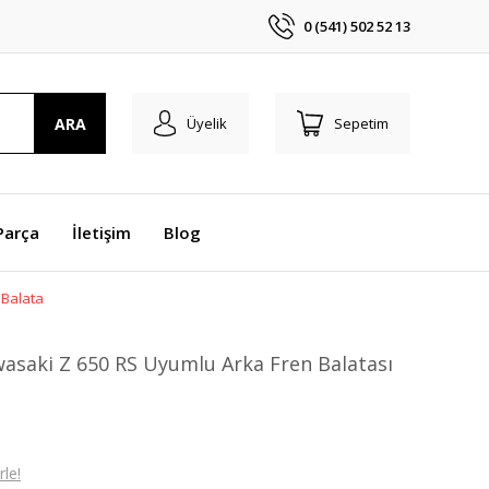
0 (541) 502 52 13
ARA
Üyelik
Sepetim
Parça
İletişim
Blog
 Balata
asaki Z 650 RS Uyumlu Arka Fren Balatası
le!