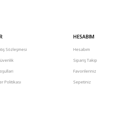
Gönder
R
HESABIM
tış Sözleşmesi
Hesabım
Güvenlik
Sipariş Takip
oşullari
Favorileriniz
er Politikası
Sepetiniz