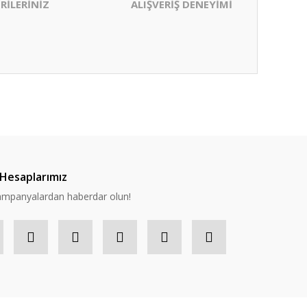
RİLERİNİZ
ALIŞVERİŞ DENEYİMİ
ıza iletebilirsiniz.
Hesaplarımız
 kampanyalardan haberdar olun!