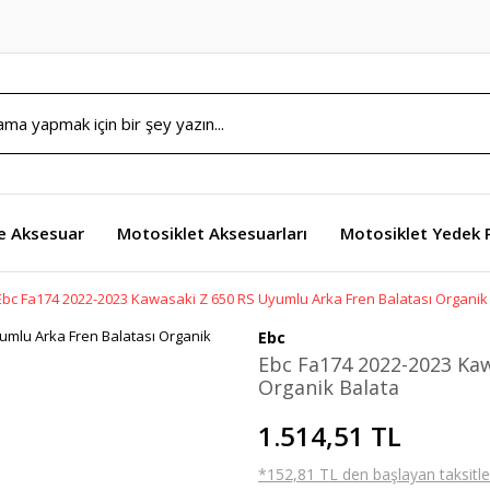
e Aksesuar
Motosiklet Aksesuarları
Motosiklet Yedek 
Ebc Fa174 2022-2023 Kawasaki Z 650 RS Uyumlu Arka Fren Balatası Organik
Ebc
Ebc Fa174 2022-2023 Kaw
Organik Balata
1.514,51 TL
*152,81 TL den başlayan taksitler