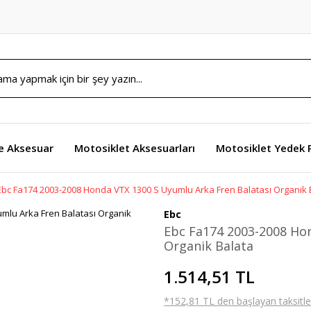
e Aksesuar
Motosiklet Aksesuarları
Motosiklet Yedek 
Ebc Fa174 2003-2008 Honda VTX 1300 S Uyumlu Arka Fren Balatası Organik 
Ebc
Ebc Fa174 2003-2008 Hon
Organik Balata
1.514,51 TL
*152,81 TL den başlayan taksitler