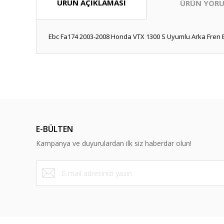
ÜRÜN AÇIKLAMASI
ÜRÜN YORU
Ebc Fa174 2003-2008 Honda VTX 1300 S Uyumlu Arka Fren B
Bu ürünün fiyat bilgisi, resim, ürün açıklamalarında ve diğ
Görüş ve önerileriniz için teşekkür ederiz.
Ürün resmi kalitesiz, bozuk veya görüntülenemiyor.
Ürün açıklamasında eksik bilgiler bulunuyor.
E-BÜLTEN
Ürün bilgilerinde hatalar bulunuyor.
Kampanya ve duyurulardan ilk siz haberdar olun!
Ürün fiyatı diğer sitelerden daha pahalı.
Bu ürüne benzer farklı alternatifler olmalı.