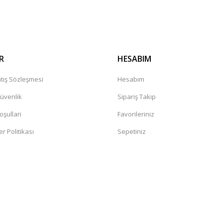
Gönder
R
HESABIM
tış Sözleşmesi
Hesabım
Güvenlik
Sipariş Takip
oşullari
Favorileriniz
er Politikası
Sepetiniz