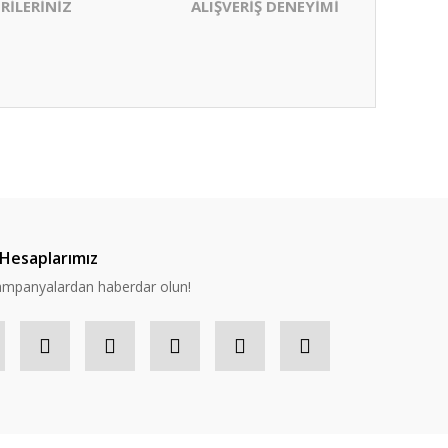
RİLERİNİZ
ALIŞVERİŞ DENEYİMİ
ıza iletebilirsiniz.
Hesaplarımız
 kampanyalardan haberdar olun!