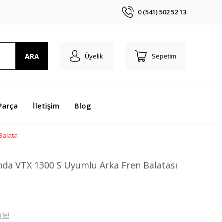
0 (541) 502 52 13
ARA
Üyelik
Sepetim
Parça
İletişim
Blog
Balata
da VTX 1300 S Uyumlu Arka Fren Balatası
le!