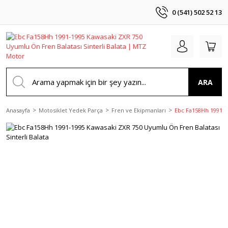
0 (541) 502 52 13
ARA
Anasayfa
Motosiklet Yedek Parça
Fren ve Ekipmanları
Ebc Fa158Hh 1991-19