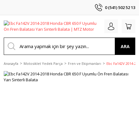
0 (541) 502 52 13
ARA
Anasayfa
Motosiklet Yedek Parça
Fren ve Ekipmanları
Ebc Fa142V 2014-201