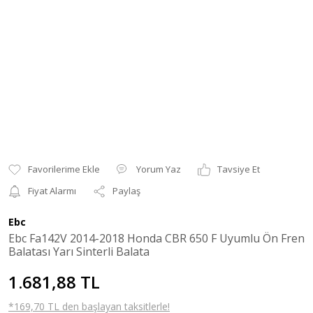
Yorum Yaz
Tavsiye Et
Fiyat Alarmı
Paylaş
Ebc
Ebc Fa142V 2014-2018 Honda CBR 650 F Uyumlu Ön Fren
Balatası Yarı Sinterli Balata
1.681,88 TL
*169,70 TL den başlayan taksitlerle!