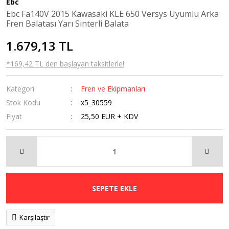
Ebc
Kaldırma
Ebc Fa140V 2015 Kawasaki KLE 650 Versys Uyumlu Arka
Sehpaları
Fren Balatası Yarı Sinterli Balata
Navigasyon
1.679,13 TL
Tutucular
*169,42 TL den başlayan taksitlerle!
Ön Cam
Kategori
Fren ve Ekipmanları
Orta Sehpa
Stok Kodu
x5_30559
Radyatör Koruma
Fiyat
25,50 EUR + KDV
Rüzgarlık
Sis Farı
Tankpad &
Stickerlar
SEPETE EKLE
Karşılaştır