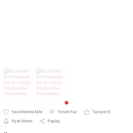
Modifiye Ürünler
Elcik ve Elcik
Koruma
Şanzıman
Far ve Sinyal
Tel
Koruma
Yağ Keçesi
Gaz Sabitleyici
Zincir
Gidon Yükseltme
Grenaj
Karter Koruma
Koltuk Süngeri
Motor Koruma
Yorum Yaz
Tavsiye Et
Motosiklet Halısı
Fiyat Alarmı
Paylaş
Motosiklet