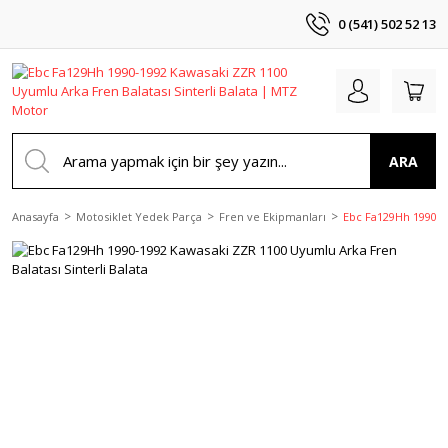
0 (541) 502 52 13
ARA
Anasayfa
Motosiklet Yedek Parça
Fren ve Ekipmanları
Ebc Fa129Hh 1990-19