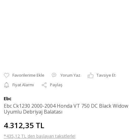
Yorum Yaz
Tavsiye Et
Fiyat Alarmı
Paylaş
Ebc
Ebc Ck1230 2000-2004 Honda VT 750 DC Black Widow
Uyumlu Debriyaj Balatası
4.312,35 TL
*435,12 TL den başlayan taksitlerle!