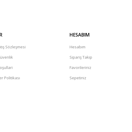
Gönder
R
HESABIM
tış Sözleşmesi
Hesabım
Güvenlik
Sipariş Takip
oşullari
Favorileriniz
er Politikası
Sepetiniz