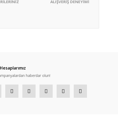
RİLERİNİZ
ALIŞVERİŞ DENEYİMİ
ıza iletebilirsiniz.
Hesaplarımız
 kampanyalardan haberdar olun!