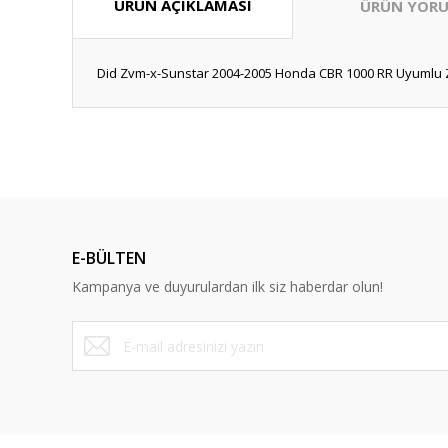
ÜRÜN AÇIKLAMASI
ÜRÜN YORU
Did Zvm-x-Sunstar 2004-2005 Honda CBR 1000 RR Uyumlu Zin
Bu ürünün fiyat bilgisi, resim, ürün açıklamalarında ve diğ
Görüş ve önerileriniz için teşekkür ederiz.
Ürün resmi kalitesiz, bozuk veya görüntülenemiyor.
Ürün açıklamasında eksik bilgiler bulunuyor.
E-BÜLTEN
Ürün bilgilerinde hatalar bulunuyor.
Kampanya ve duyurulardan ilk siz haberdar olun!
Ürün fiyatı diğer sitelerden daha pahalı.
Bu ürüne benzer farklı alternatifler olmalı.