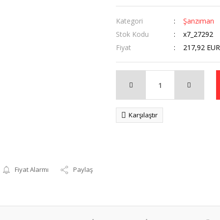
Kategori
Şanzıman
Stok Kodu
x7_27292
Fiyat
217,92 EUR
Karşılaştır
Fiyat Alarmı
Paylaş