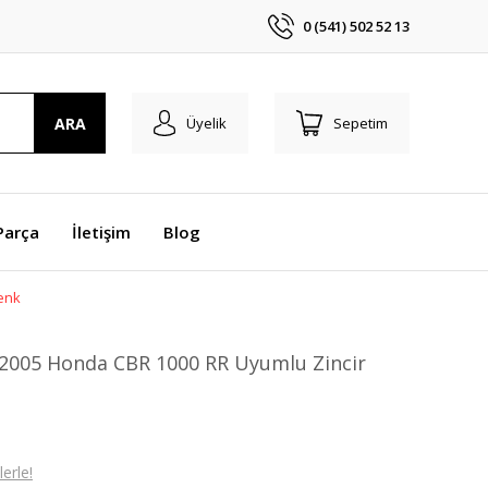
0 (541) 502 52 13
ARA
Üyelik
Sepetim
Parça
İletişim
Blog
Renk
-2005 Honda CBR 1000 RR Uyumlu Zincir
erle!