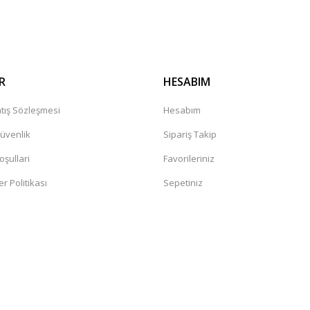
Gönder
R
HESABIM
tış Sözleşmesi
Hesabım
Güvenlik
Sipariş Takip
oşullari
Favorileriniz
er Politikası
Sepetiniz