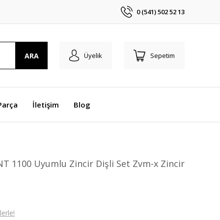
0 (541) 502 52 13
ARA
Üyelik
Sepetim
Parça
İletişim
Blog
T 1100 Uyumlu Zincir Dişli Set Zvm-x Zincir
erle!