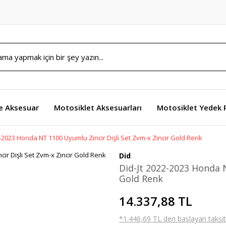
e Aksesuar
Motosiklet Aksesuarları
Motosiklet Yedek 
2-2023 Honda NT 1100 Uyumlu Zincir Dişli Set Zvm-x Zincir Gold Renk
Did
Did-Jt 2022-2023 Honda N
Gold Renk
14.337,88 TL
*1.446,69 TL den başlayan taksitl