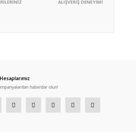
RİLERİNİZ
ALIŞVERİŞ DENEYİMİ
ıza iletebilirsiniz.
Hesaplarımız
 kampanyalardan haberdar olun!