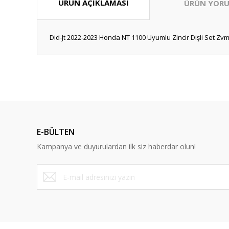
ÜRÜN AÇIKLAMASI
ÜRÜN YORU
Did-Jt 2022-2023 Honda NT 1100 Uyumlu Zincir Dişli Set Zvm
Bu ürünün fiyat bilgisi, resim, ürün açıklamalarında ve diğ
Görüş ve önerileriniz için teşekkür ederiz.
Ürün resmi kalitesiz, bozuk veya görüntülenemiyor.
Ürün açıklamasında eksik bilgiler bulunuyor.
E-BÜLTEN
Ürün bilgilerinde hatalar bulunuyor.
Kampanya ve duyurulardan ilk siz haberdar olun!
Ürün fiyatı diğer sitelerden daha pahalı.
Bu ürüne benzer farklı alternatifler olmalı.