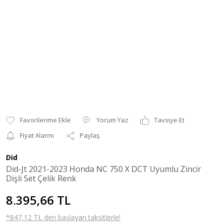
Yorum Yaz
Tavsiye Et
Fiyat Alarmı
Paylaş
Did
Did-Jt 2021-2023 Honda NC 750 X DCT Uyumlu Zincir
Dişli Set Çelik Renk
8.395,66 TL
*847,12 TL den başlayan taksitlerle!