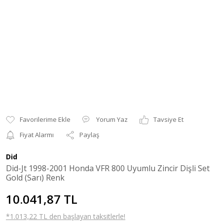
Yorum Yaz
Tavsiye Et
Fiyat Alarmı
Paylaş
Did
Did-Jt 1998-2001 Honda VFR 800 Uyumlu Zincir Dişli Set
Gold (Sarı) Renk
10.041,87 TL
*1.013,22 TL den başlayan taksitlerle!