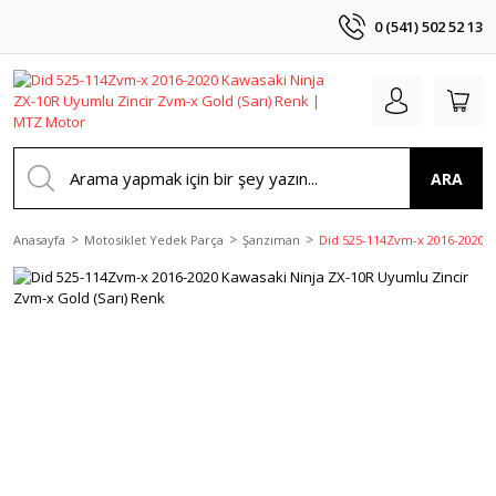
0 (541) 502 52 13
ARA
Anasayfa
Motosiklet Yedek Parça
Şanzıman
Did 525-114Zvm-x 2016-2020 K