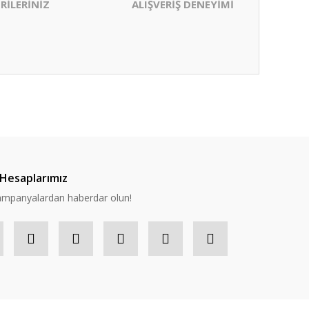
RİLERİNİZ
ALIŞVERİŞ DENEYİMİ
ıza iletebilirsiniz.
Hesaplarımız
 kampanyalardan haberdar olun!