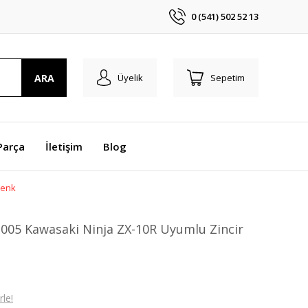
0 (541) 502 52 13
ARA
Üyelik
Sepetim
Parça
İletişim
Blog
Renk
005 Kawasaki Ninja ZX-10R Uyumlu Zincir
le!