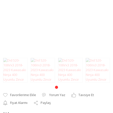
Modifiye Ürünler
Elcik ve Elcik
Koruma
Şanzıman
Far ve Sinyal
Tel
Koruma
Yağ Keçesi
Gaz Sabitleyici
Zincir
Gidon Yükseltme
Grenaj
Karter Koruma
Koltuk Süngeri
Motor Koruma
Yorum Yaz
Tavsiye Et
Motosiklet Halısı
Fiyat Alarmı
Paylaş
Motosiklet