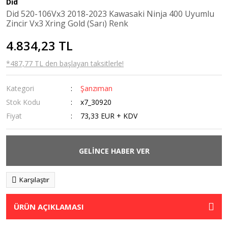
Did
Kaldırma
Did 520-106Vx3 2018-2023 Kawasaki Ninja 400 Uyumlu
Sehpaları
Zincir Vx3 Xring Gold (Sarı) Renk
Navigasyon
4.834,23 TL
Tutucular
*487,77 TL den başlayan taksitlerle!
Ön Cam
Kategori
Şanzıman
Orta Sehpa
Stok Kodu
x7_30920
Radyatör Koruma
Fiyat
73,33 EUR + KDV
Rüzgarlık
GELİNCE HABER VER
Sis Farı
Tankpad &
Karşılaştır
Stickerlar
ÜRÜN AÇIKLAMASI