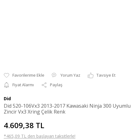
Yorum Yaz
Tavsiye Et
Fiyat Alarmı
Paylaş
Did
Did 520-106Vx3 2013-2017 Kawasaki Ninja 300 Uyumlu
Zincir Vx3 Xring Çelik Renk
4.609,38 TL
*465,09 TL den başlayan taksitlerle!