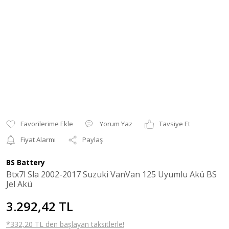
Yorum Yaz
Tavsiye Et
Fiyat Alarmı
Paylaş
BS Battery
Btx7l Sla 2002-2017 Suzuki VanVan 125 Uyumlu Akü BS
Jel Akü
3.292,42 TL
*332,20 TL den başlayan taksitlerle!