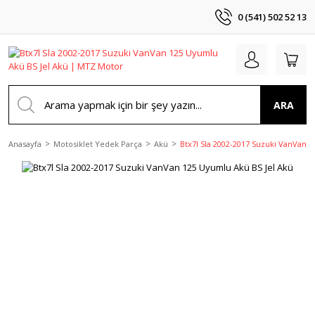
0 (541) 502 52 13
ARA
Anasayfa
Motosiklet Yedek Parça
Akü
Btx7l Sla 2002-2017 Suzuki VanVan 