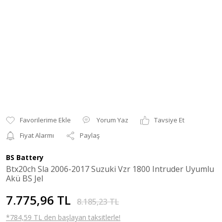
Yorum Yaz
Tavsiye Et
Fiyat Alarmı
Paylaş
BS Battery
Btx20ch Sla 2006-2017 Suzuki Vzr 1800 Intruder Uyumlu
Akü BS Jel
7.775,96 TL
8.185,23 TL
*784,59 TL den başlayan taksitlerle!