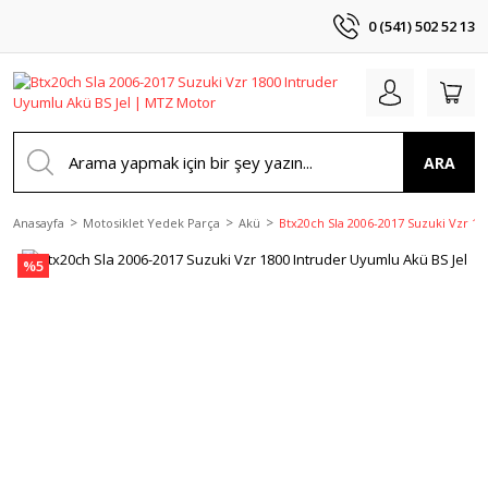
0 (541) 502 52 13
ARA
Anasayfa
Motosiklet Yedek Parça
Akü
Btx20ch Sla 2006-2017 Suzuki Vzr 18
%5