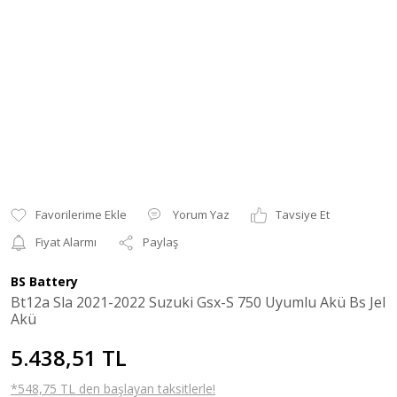
Yorum Yaz
Tavsiye Et
Fiyat Alarmı
Paylaş
BS Battery
Bt12a Sla 2021-2022 Suzuki Gsx-S 750 Uyumlu Akü Bs Jel
Akü
5.438,51 TL
*548,75 TL den başlayan taksitlerle!