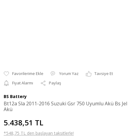
Yorum Yaz
Tavsiye Et
Fiyat Alarmı
Paylaş
BS Battery
Bt12a Sla 2011-2016 Suzuki Gsr 750 Uyumlu Akü Bs Jel
Akü
5.438,51 TL
*548,75 TL den başlayan taksitlerle!