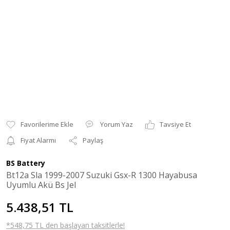
Yorum Yaz
Tavsiye Et
Fiyat Alarmı
Paylaş
BS Battery
Bt12a Sla 1999-2007 Suzuki Gsx-R 1300 Hayabusa
Uyumlu Akü Bs Jel
5.438,51 TL
*548,75 TL den başlayan taksitlerle!