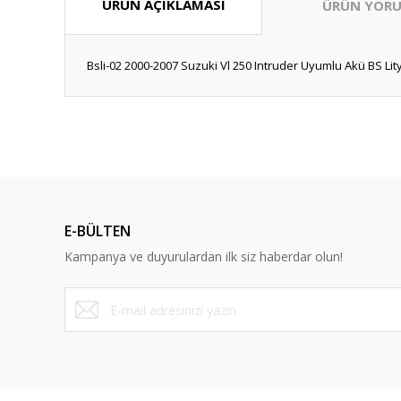
ÜRÜN AÇIKLAMASI
ÜRÜN YORU
Bsli-02 2000-2007 Suzuki Vl 250 Intruder Uyumlu Akü BS Li
Bu ürünün fiyat bilgisi, resim, ürün açıklamalarında ve diğ
Görüş ve önerileriniz için teşekkür ederiz.
Ürün resmi kalitesiz, bozuk veya görüntülenemiyor.
Ürün açıklamasında eksik bilgiler bulunuyor.
E-BÜLTEN
Ürün bilgilerinde hatalar bulunuyor.
Kampanya ve duyurulardan ilk siz haberdar olun!
Ürün fiyatı diğer sitelerden daha pahalı.
Bu ürüne benzer farklı alternatifler olmalı.