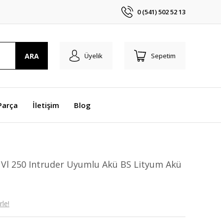
0 (541) 502 52 13
ARA
Üyelik
Sepetim
Parça
İletişim
Blog
i Vl 250 Intruder Uyumlu Akü BS Lityum Akü
le!