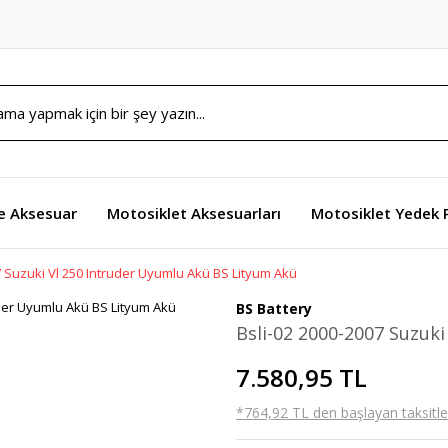
e Aksesuar
Motosiklet Aksesuarları
Motosiklet Yedek 
7 Suzuki Vl 250 Intruder Uyumlu Akü BS Lityum Akü
BS Battery
Bsli-02 2000-2007 Suzuk
7.580,95 TL
*764,92 TL den başlayan taksitler