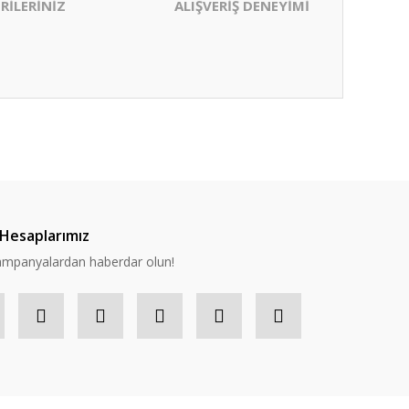
RİLERİNİZ
ALIŞVERİŞ DENEYİMİ
ıza iletebilirsiniz.
Hesaplarımız
 kampanyalardan haberdar olun!