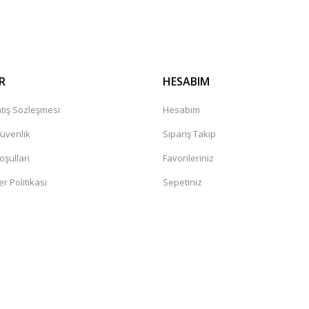
Gönder
R
HESABIM
tış Sözleşmesi
Hesabım
Güvenlik
Sipariş Takip
oşullari
Favorileriniz
er Politikası
Sepetiniz