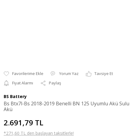
Yorum Yaz
Tavsiye Et
Fiyat Alarmı
Paylaş
BS Battery
Bs Btx7l-Bs 2018-2019 Benelli BN 125 Uyumlu Akü Sulu
Akü
2.691,79 TL
*271,60 TL den başlayan taksitlerle!