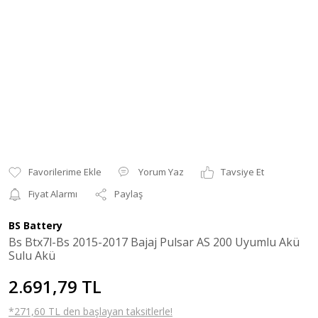
Yorum Yaz
Tavsiye Et
Fiyat Alarmı
Paylaş
BS Battery
Bs Btx7l-Bs 2015-2017 Bajaj Pulsar AS 200 Uyumlu Akü
Sulu Akü
2.691,79 TL
*271,60 TL den başlayan taksitlerle!