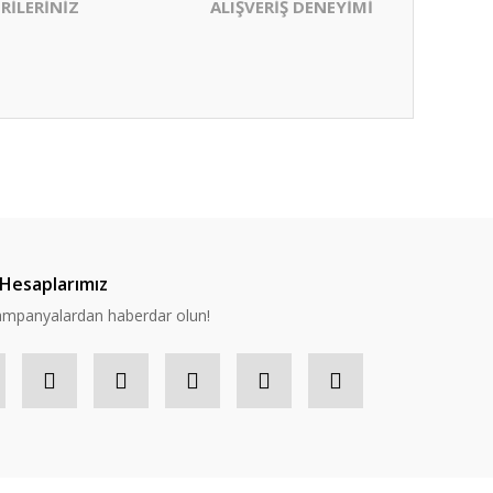
RİLERİNİZ
ALIŞVERİŞ DENEYİMİ
ıza iletebilirsiniz.
Hesaplarımız
 kampanyalardan haberdar olun!