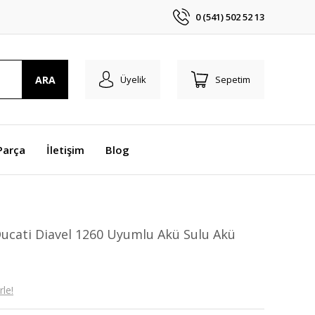
0 (541) 502 52 13
ARA
Üyelik
Sepetim
Parça
İletişim
Blog
ucati Diavel 1260 Uyumlu Akü Sulu Akü
le!