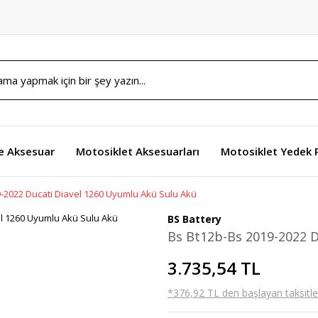
e Aksesuar
Motosiklet Aksesuarları
Motosiklet Yedek 
-2022 Ducati Diavel 1260 Uyumlu Akü Sulu Akü
BS Battery
Bs Bt12b-Bs 2019-2022 D
3.735,54 TL
*376,92 TL den başlayan taksitler