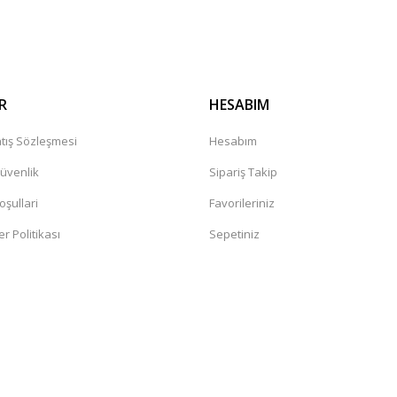
Gönder
R
HESABIM
tış Sözleşmesi
Hesabım
Güvenlik
Sipariş Takip
oşullari
Favorileriniz
er Politikası
Sepetiniz