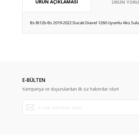
ÜRÜN AÇIKLAMASI
ÜRÜN YORU
Bs Bt12b-Bs 2019-2022 Ducati Diavel 1260 Uyumlu Akü Sul
Bu ürünün fiyat bilgisi, resim, ürün açıklamalarında ve diğ
Görüş ve önerileriniz için teşekkür ederiz.
Ürün resmi kalitesiz, bozuk veya görüntülenemiyor.
Ürün açıklamasında eksik bilgiler bulunuyor.
E-BÜLTEN
Ürün bilgilerinde hatalar bulunuyor.
Kampanya ve duyurulardan ilk siz haberdar olun!
Ürün fiyatı diğer sitelerden daha pahalı.
Bu ürüne benzer farklı alternatifler olmalı.