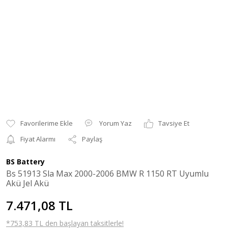
Yorum Yaz
Tavsiye Et
Fiyat Alarmı
Paylaş
BS Battery
Bs 51913 Sla Max 2000-2006 BMW R 1150 RT Uyumlu
Akü Jel Akü
7.471,08 TL
*753,83 TL den başlayan taksitlerle!