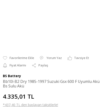
Yorum Yaz
Tavsiye Et
Fiyat Alarmı
Paylaş
BS Battery
Bb10l-B2 Dry 1985-1997 Suzuki Gsx 600 F Uyumlu Akü
Bs Sulu Akü
4.335,01 TL
*437,40 TL den başlayan taksitlerle!