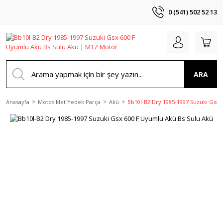
0 (541) 502 52 13
ARA
Anasayfa
Motosiklet Yedek Parça
Akü
Bb10l-B2 Dry 1985-1997 Suzuki Gsx 