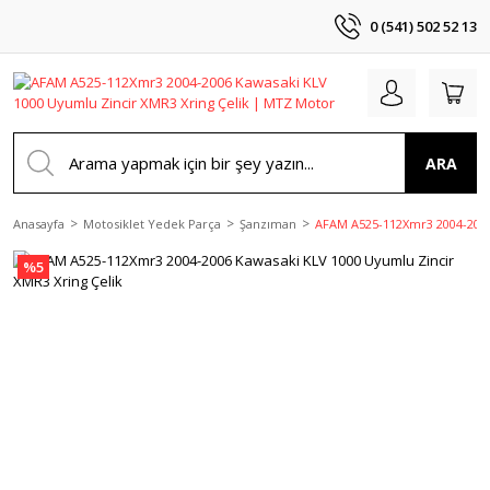
0 (541) 502 52 13
ARA
Anasayfa
Motosiklet Yedek Parça
Şanzıman
AFAM A525-112Xmr3 2004-2006 
%5