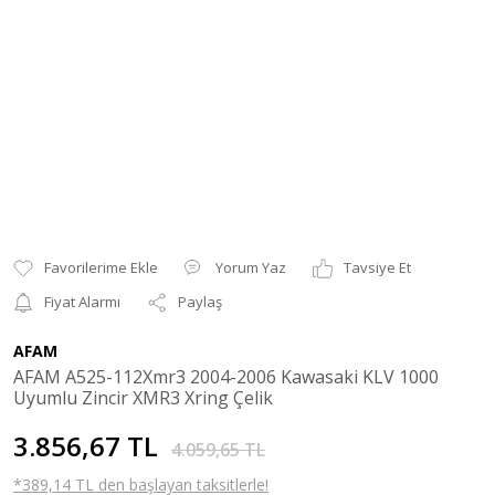
Yorum Yaz
Tavsiye Et
Fiyat Alarmı
Paylaş
AFAM
AFAM A525-112Xmr3 2004-2006 Kawasaki KLV 1000
Uyumlu Zincir XMR3 Xring Çelik
3.856,67 TL
4.059,65 TL
*389,14 TL den başlayan taksitlerle!