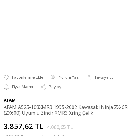
Yorum Yaz
Tavsiye Et
Fiyat Alarmı
Paylaş
AFAM
AFAM A525-108XMR3 1995-2002 Kawasaki Ninja ZX-6R
(ZX600) Uyumlu Zincir XMR3 Xring Çelik
3.857,62 TL
4.060,65 TL