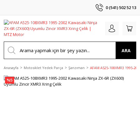
0 (541) 502 52 13
ARA
Anasayfa
Motosiklet Yedek Parça
Şanzıman
AFAM A525-108XMR3 1995-2002 
%5