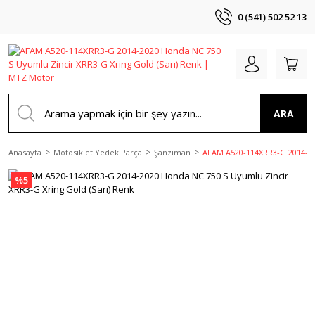
0 (541) 502 52 13
ARA
Anasayfa
Motosiklet Yedek Parça
Şanzıman
AFAM A520-114XRR3-G 2014-202
%5