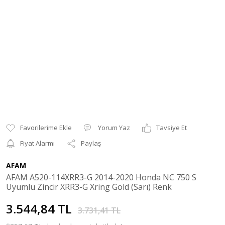
Yorum Yaz
Tavsiye Et
Fiyat Alarmı
Paylaş
AFAM
AFAM A520-114XRR3-G 2014-2020 Honda NC 750 S
Uyumlu Zincir XRR3-G Xring Gold (Sarı) Renk
3.544,84 TL
3.731,41 TL