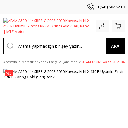
0 (541) 502 52 13
ARA
Anasayfa
Motosiklet Yedek Parça
Şanzıman
AFAM A520-114XRR3-G 2008-202
%5