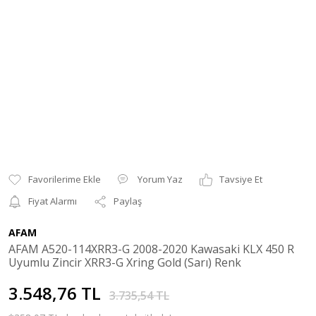
Yorum Yaz
Tavsiye Et
Fiyat Alarmı
Paylaş
AFAM
AFAM A520-114XRR3-G 2008-2020 Kawasaki KLX 450 R
Uyumlu Zincir XRR3-G Xring Gold (Sarı) Renk
3.548,76 TL
3.735,54 TL